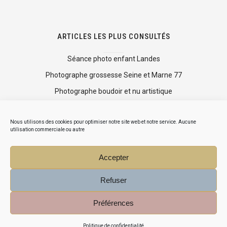
ARTICLES LES PLUS CONSULTÉS
Séance photo enfant Landes
Photographe grossesse Seine et Marne 77
Photographe boudoir et nu artistique
Shooting photo mise en beauté
Nous utilisons des cookies pour optimiser notre site web et notre service. Aucune
Mini séance photo Noël
utilisation commerciale ou autre
Accepter
Refuser
Préférences
© COPYRIGHT AGNÈS DA CRUZ 2015-2026 PHOTOGRAPHE
Politique de confidentialité