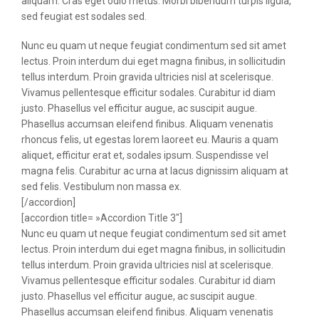
aliquam. Cras eget odio metus. Morbi bibendum turpis ligula,
sed feugiat est sodales sed.
Nunc eu quam ut neque feugiat condimentum sed sit amet
lectus. Proin interdum dui eget magna finibus, in sollicitudin
tellus interdum. Proin gravida ultricies nisl at scelerisque.
Vivamus pellentesque efficitur sodales. Curabitur id diam
justo. Phasellus vel efficitur augue, ac suscipit augue.
Phasellus accumsan eleifend finibus. Aliquam venenatis
rhoncus felis, ut egestas lorem laoreet eu. Mauris a quam
aliquet, efficitur erat et, sodales ipsum. Suspendisse vel
magna felis. Curabitur ac urna at lacus dignissim aliquam at
sed felis. Vestibulum non massa ex.
[/accordion]
[accordion title= »Accordion Title 3″]
Nunc eu quam ut neque feugiat condimentum sed sit amet
lectus. Proin interdum dui eget magna finibus, in sollicitudin
tellus interdum. Proin gravida ultricies nisl at scelerisque.
Vivamus pellentesque efficitur sodales. Curabitur id diam
justo. Phasellus vel efficitur augue, ac suscipit augue.
Phasellus accumsan eleifend finibus. Aliquam venenatis