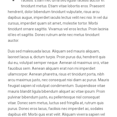
facilisis. Etiam nec urna sed ligula facilisis auctor et
tincidunt metus. Etiam vitae lobortis eros. Praesent
hendrerit, dolor bibendum tincidunt vulputate, risus arcu
dapibus augue, imperdiet iaculis lectus velit nec nisi. In vel dui
cursus, imperdiet quam sit amet, molestie tortor. Morbi
tincidunt ornare sagittis. Vivamus vel eros lectus. Proin lacinia
id leo et sagittis. Donec rutrum ante nec metus tincidunt
auctor.
Duis sed malesuada lacus. Aliquam sed mauris aliquam,
laoreet lacus a, dictum turpis. Proin purus dui, hendrerit quis
dui eu, volutpat semper neque. Aenean id maximus orci, vitae
faucibus sem. Aenean aliquam erat non mi imperdiet
ullamcorper. Aenean pharetra, risus et tincidunt porta, nibh
arcu maximus justo, nec consequat nisi diam ac purus. Mauris
feugiat sapien id volutpat condimentum. Suspendisse vitae
mauris blandit ligula bibendum aliquet ac vitae ipsum. Proin
pulvinar bibendum justo, eu pellentesque nisl consequat
vitae. Donec sem metus, luctus sed fringilla at, rutrum quis
purus. Donec eros lacus, facilisis nec imperdiet ac, sodales
dapibus elit. Morbi quis erat velit. Aliquam viverra sapien vel