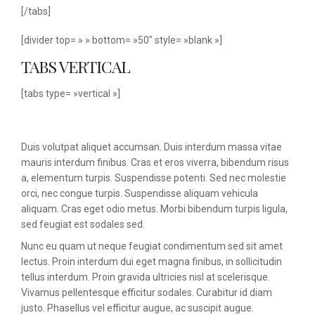
[/tabs]
[divider top= » » bottom= »50″ style= »blank »]
TABS VERTICAL
[tabs type= »vertical »]
Duis volutpat aliquet accumsan. Duis interdum massa vitae
mauris interdum finibus. Cras et eros viverra, bibendum risus
a, elementum turpis. Suspendisse potenti. Sed nec molestie
orci, nec congue turpis. Suspendisse aliquam vehicula
aliquam. Cras eget odio metus. Morbi bibendum turpis ligula,
sed feugiat est sodales sed.
Nunc eu quam ut neque feugiat condimentum sed sit amet
lectus. Proin interdum dui eget magna finibus, in sollicitudin
tellus interdum. Proin gravida ultricies nisl at scelerisque.
Vivamus pellentesque efficitur sodales. Curabitur id diam
justo. Phasellus vel efficitur augue, ac suscipit augue.