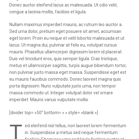
Donec auctor eleifend lacus ac malesuada. Ut odio velit,
congue a lacinia mollis, facilisis et ligula.
Nullam maximus imperdiet mauris, ac rutrum leo auctor a.
Sed urna dolor, pretium eget posuere sit amet, accumsan
eget lorem. Proin eu neque et velit lobortis malesuada et ut
lacus. Ut magna dui, pulvinar at felis eu, volutpat cursus
mauris. Phasellus ullamcorper dignissim lorem id placerat.
Duis vel tincidunt eros, quis semper ligula. Cras tristique,
metus et ullamcorper sagittis, turpis augue bibendum tortor,
non pulvinar justo massa eget massa. Suspendisse eget est
eu mauris faucibus commodo. Donec laoreet magna quis
porta dignissim. Nunc vulputate justo urna, non tempor
massa commodo ut. Integer volutpat dolor vel ornare
imperdiet. Mauris varius vulputate mollis.
[divider top= »50″ bottom= » » style= »blank »]
T
ed eleifend nisl tellus, non laoreet lorem fermentum
in. Suspendisse a metus sed neque fermentum