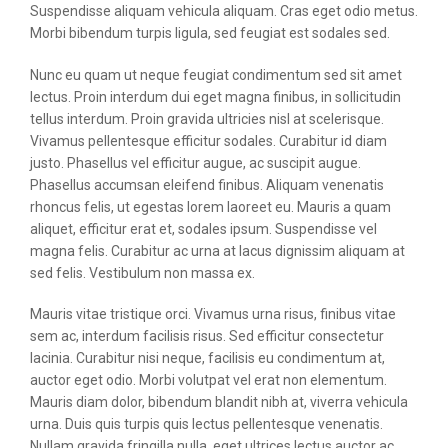
Suspendisse aliquam vehicula aliquam. Cras eget odio metus.
Morbi bibendum turpis ligula, sed feugiat est sodales sed.
Nunc eu quam ut neque feugiat condimentum sed sit amet
lectus. Proin interdum dui eget magna finibus, in sollicitudin
tellus interdum. Proin gravida ultricies nisl at scelerisque.
Vivamus pellentesque efficitur sodales. Curabitur id diam
justo. Phasellus vel efficitur augue, ac suscipit augue.
Phasellus accumsan eleifend finibus. Aliquam venenatis
rhoncus felis, ut egestas lorem laoreet eu. Mauris a quam
aliquet, efficitur erat et, sodales ipsum. Suspendisse vel
magna felis. Curabitur ac urna at lacus dignissim aliquam at
sed felis. Vestibulum non massa ex.
Mauris vitae tristique orci. Vivamus urna risus, finibus vitae
sem ac, interdum facilisis risus. Sed efficitur consectetur
lacinia. Curabitur nisi neque, facilisis eu condimentum at,
auctor eget odio. Morbi volutpat vel erat non elementum.
Mauris diam dolor, bibendum blandit nibh at, viverra vehicula
urna. Duis quis turpis quis lectus pellentesque venenatis.
Nullam gravida fringilla nulla, eget ultrices lectus auctor ac.