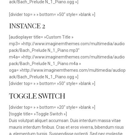
ack/Bach_Prelude N_1_Piano.ogg »]
[divider top= » » bottom= »50″ style= »blank »]
INSTANCE 2
[audioplayer title= »Custom Title »
mp3= »http://www.imaginemthemes.com/multimedia/audio
pack/Bach_Prelude N_1_Piano.mp3″
m4a= »http://www.imaginemthemes.com/multimedia/audio
pack/Bach_Prelude N_1_Piano.m4a »
oga= »http://www.imaginemthemes.com/multimedia/audiop
ack/Bach_Prelude N_1_Piano.ogg »]
[divider top= » » bottom= »50″ style= »blank »]
TOGGLE SWITCH
[divider top= » » bottom= »20″ style= »blank »]
[toggle title= »Toggle Switch »]
Duis volutpat aliquet accumsan. Duis interdum massa vitae
mauris interdum finibus. Cras et eros viverra, bibendum risus
a, elementum turpis. Suspendisse potenti. Sed nec molestie