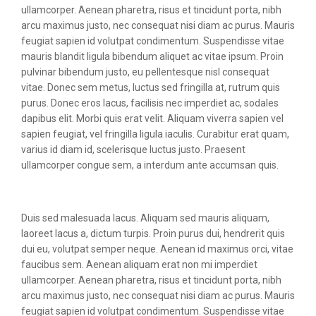
ullamcorper. Aenean pharetra, risus et tincidunt porta, nibh
arcu maximus justo, nec consequat nisi diam ac purus. Mauris
feugiat sapien id volutpat condimentum. Suspendisse vitae
mauris blandit ligula bibendum aliquet ac vitae ipsum. Proin
pulvinar bibendum justo, eu pellentesque nisl consequat
vitae. Donec sem metus, luctus sed fringilla at, rutrum quis
purus. Donec eros lacus, facilisis nec imperdiet ac, sodales
dapibus elit. Morbi quis erat velit. Aliquam viverra sapien vel
sapien feugiat, vel fringilla ligula iaculis. Curabitur erat quam,
varius id diam id, scelerisque luctus justo. Praesent
ullamcorper congue sem, a interdum ante accumsan quis.
Duis sed malesuada lacus. Aliquam sed mauris aliquam,
laoreet lacus a, dictum turpis. Proin purus dui, hendrerit quis
dui eu, volutpat semper neque. Aenean id maximus orci, vitae
faucibus sem. Aenean aliquam erat non mi imperdiet
ullamcorper. Aenean pharetra, risus et tincidunt porta, nibh
arcu maximus justo, nec consequat nisi diam ac purus. Mauris
feugiat sapien id volutpat condimentum. Suspendisse vitae