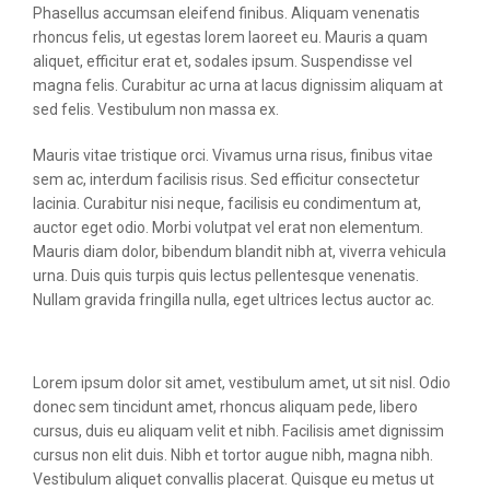
Phasellus accumsan eleifend finibus. Aliquam venenatis
rhoncus felis, ut egestas lorem laoreet eu. Mauris a quam
aliquet, efficitur erat et, sodales ipsum. Suspendisse vel
magna felis. Curabitur ac urna at lacus dignissim aliquam at
sed felis. Vestibulum non massa ex.
Mauris vitae tristique orci. Vivamus urna risus, finibus vitae
sem ac, interdum facilisis risus. Sed efficitur consectetur
lacinia. Curabitur nisi neque, facilisis eu condimentum at,
auctor eget odio. Morbi volutpat vel erat non elementum.
Mauris diam dolor, bibendum blandit nibh at, viverra vehicula
urna. Duis quis turpis quis lectus pellentesque venenatis.
Nullam gravida fringilla nulla, eget ultrices lectus auctor ac.
Lorem ipsum dolor sit amet, vestibulum amet, ut sit nisl. Odio
donec sem tincidunt amet, rhoncus aliquam pede, libero
cursus, duis eu aliquam velit et nibh. Facilisis amet dignissim
cursus non elit duis. Nibh et tortor augue nibh, magna nibh.
Vestibulum aliquet convallis placerat. Quisque eu metus ut