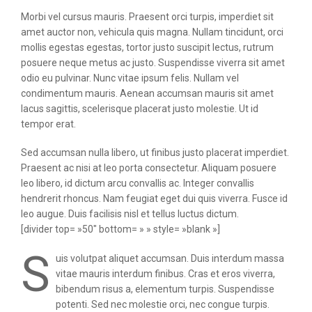
Morbi vel cursus mauris. Praesent orci turpis, imperdiet sit
amet auctor non, vehicula quis magna. Nullam tincidunt, orci
mollis egestas egestas, tortor justo suscipit lectus, rutrum
posuere neque metus ac justo. Suspendisse viverra sit amet
odio eu pulvinar. Nunc vitae ipsum felis. Nullam vel
condimentum mauris. Aenean accumsan mauris sit amet
lacus sagittis, scelerisque placerat justo molestie. Ut id
tempor erat.
Sed accumsan nulla libero, ut finibus justo placerat imperdiet.
Praesent ac nisi at leo porta consectetur. Aliquam posuere
leo libero, id dictum arcu convallis ac. Integer convallis
hendrerit rhoncus. Nam feugiat eget dui quis viverra. Fusce id
leo augue. Duis facilisis nisl et tellus luctus dictum.
[divider top= »50″ bottom= » » style= »blank »]
S
uis volutpat aliquet accumsan. Duis interdum massa
vitae mauris interdum finibus. Cras et eros viverra,
bibendum risus a, elementum turpis. Suspendisse
potenti. Sed nec molestie orci, nec congue turpis.