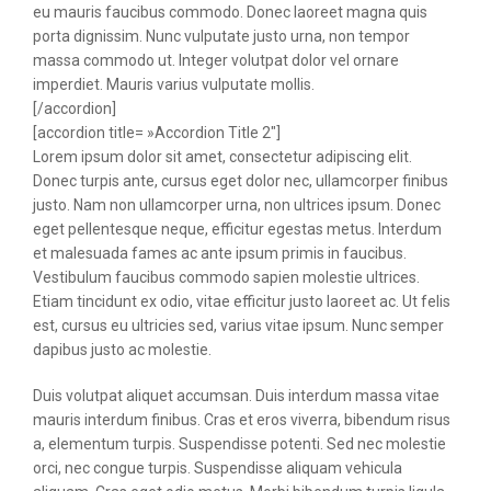
eu mauris faucibus commodo. Donec laoreet magna quis
porta dignissim. Nunc vulputate justo urna, non tempor
massa commodo ut. Integer volutpat dolor vel ornare
imperdiet. Mauris varius vulputate mollis.
[/accordion]
[accordion title= »Accordion Title 2″]
Lorem ipsum dolor sit amet, consectetur adipiscing elit.
Donec turpis ante, cursus eget dolor nec, ullamcorper finibus
justo. Nam non ullamcorper urna, non ultrices ipsum. Donec
eget pellentesque neque, efficitur egestas metus. Interdum
et malesuada fames ac ante ipsum primis in faucibus.
Vestibulum faucibus commodo sapien molestie ultrices.
Etiam tincidunt ex odio, vitae efficitur justo laoreet ac. Ut felis
est, cursus eu ultricies sed, varius vitae ipsum. Nunc semper
dapibus justo ac molestie.
Duis volutpat aliquet accumsan. Duis interdum massa vitae
mauris interdum finibus. Cras et eros viverra, bibendum risus
a, elementum turpis. Suspendisse potenti. Sed nec molestie
orci, nec congue turpis. Suspendisse aliquam vehicula