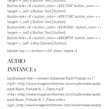
target= »_self »] Button Text [/button]
[button link= »# » button_color= »#F67206″ button_icon= » »
target= »_self »] Button Text [/button]
[button link= »# » button_color= »#DE3748″ button_icon= » »
target= »_self »] Button Text [/button]
[button link= »# » button_color= »#D4C06D » button_icon= » »
target= »_self »] Button Text [/button]
[button link= »# » button_color= »#AC8F54″ button_icon= » »
target= »_self »] Any Colored [/button]
[divider top= » » bottom= »50″ style= »blank »]
AUDIO
INSTANCE 1
[audioplayer title= »Johann Sebastian Bach Prelude no.1″
mp3= »http://www.imaginemthemes.com/multimedia/audio
pack/Bach_Prelude N_1_Piano.mp3″
m4a= »http://www.imaginemthemes.com/multimedia/audio
pack/Bach_Prelude N_1_Piano.m4a »
oga= »http://www.imaginemthemes.com/multimedia/audiop