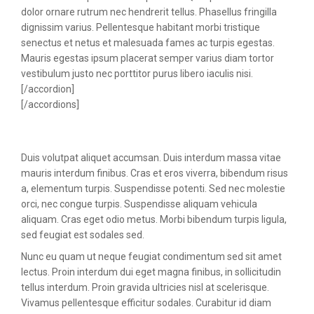
dolor ornare rutrum nec hendrerit tellus. Phasellus fringilla
dignissim varius. Pellentesque habitant morbi tristique
senectus et netus et malesuada fames ac turpis egestas.
Mauris egestas ipsum placerat semper varius diam tortor
vestibulum justo nec porttitor purus libero iaculis nisi.
[/accordion]
[/accordions]
Duis volutpat aliquet accumsan. Duis interdum massa vitae
mauris interdum finibus. Cras et eros viverra, bibendum risus
a, elementum turpis. Suspendisse potenti. Sed nec molestie
orci, nec congue turpis. Suspendisse aliquam vehicula
aliquam. Cras eget odio metus. Morbi bibendum turpis ligula,
sed feugiat est sodales sed.
Nunc eu quam ut neque feugiat condimentum sed sit amet
lectus. Proin interdum dui eget magna finibus, in sollicitudin
tellus interdum. Proin gravida ultricies nisl at scelerisque.
Vivamus pellentesque efficitur sodales. Curabitur id diam