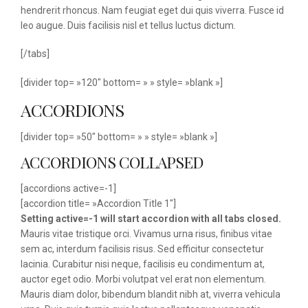
hendrerit rhoncus. Nam feugiat eget dui quis viverra. Fusce id
leo augue. Duis facilisis nisl et tellus luctus dictum.
[/tabs]
[divider top= »120″ bottom= » » style= »blank »]
ACCORDIONS
[divider top= »50″ bottom= » » style= »blank »]
ACCORDIONS COLLAPSED
[accordions active=-1]
[accordion title= »Accordion Title 1″]
Setting active=-1 will start accordion with all tabs closed.
Mauris vitae tristique orci. Vivamus urna risus, finibus vitae
sem ac, interdum facilisis risus. Sed efficitur consectetur
lacinia. Curabitur nisi neque, facilisis eu condimentum at,
auctor eget odio. Morbi volutpat vel erat non elementum.
Mauris diam dolor, bibendum blandit nibh at, viverra vehicula