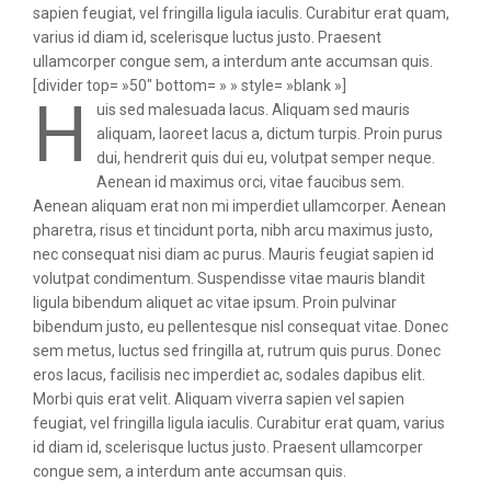
sapien feugiat, vel fringilla ligula iaculis. Curabitur erat quam,
varius id diam id, scelerisque luctus justo. Praesent
ullamcorper congue sem, a interdum ante accumsan quis.
[divider top= »50″ bottom= » » style= »blank »]
H
uis sed malesuada lacus. Aliquam sed mauris
aliquam, laoreet lacus a, dictum turpis. Proin purus
dui, hendrerit quis dui eu, volutpat semper neque.
Aenean id maximus orci, vitae faucibus sem.
Aenean aliquam erat non mi imperdiet ullamcorper. Aenean
pharetra, risus et tincidunt porta, nibh arcu maximus justo,
nec consequat nisi diam ac purus. Mauris feugiat sapien id
volutpat condimentum. Suspendisse vitae mauris blandit
ligula bibendum aliquet ac vitae ipsum. Proin pulvinar
bibendum justo, eu pellentesque nisl consequat vitae. Donec
sem metus, luctus sed fringilla at, rutrum quis purus. Donec
eros lacus, facilisis nec imperdiet ac, sodales dapibus elit.
Morbi quis erat velit. Aliquam viverra sapien vel sapien
feugiat, vel fringilla ligula iaculis. Curabitur erat quam, varius
id diam id, scelerisque luctus justo. Praesent ullamcorper
congue sem, a interdum ante accumsan quis.