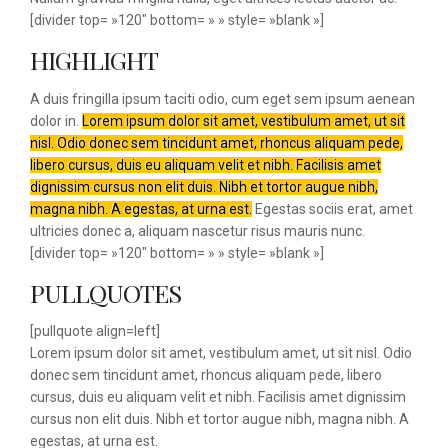
[divider top= »120″ bottom= » » style= »blank »]
HIGHLIGHT
A duis fringilla ipsum taciti odio, cum eget sem ipsum aenean
dolor in.
Lorem ipsum dolor sit amet, vestibulum amet, ut sit
nisl. Odio donec sem tincidunt amet, rhoncus aliquam pede,
libero cursus, duis eu aliquam velit et nibh. Facilisis amet
dignissim cursus non elit duis. Nibh et tortor augue nibh,
magna nibh. A egestas, at urna est.
Egestas sociis erat, amet
ultricies donec a, aliquam nascetur risus mauris nunc.
[divider top= »120″ bottom= » » style= »blank »]
PULLQUOTES
[pullquote align=left]
Lorem ipsum dolor sit amet, vestibulum amet, ut sit nisl. Odio
donec sem tincidunt amet, rhoncus aliquam pede, libero
cursus, duis eu aliquam velit et nibh. Facilisis amet dignissim
cursus non elit duis. Nibh et tortor augue nibh, magna nibh. A
egestas, at urna est.