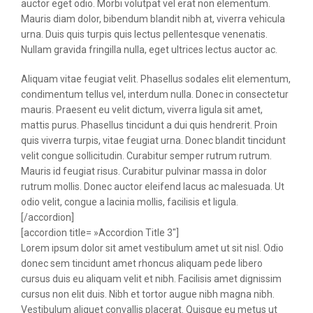
auctor eget odio. Morbi volutpat vel erat non elementum.
Mauris diam dolor, bibendum blandit nibh at, viverra vehicula
urna. Duis quis turpis quis lectus pellentesque venenatis.
Nullam gravida fringilla nulla, eget ultrices lectus auctor ac.
Aliquam vitae feugiat velit. Phasellus sodales elit elementum,
condimentum tellus vel, interdum nulla. Donec in consectetur
mauris. Praesent eu velit dictum, viverra ligula sit amet,
mattis purus. Phasellus tincidunt a dui quis hendrerit. Proin
quis viverra turpis, vitae feugiat urna. Donec blandit tincidunt
velit congue sollicitudin. Curabitur semper rutrum rutrum.
Mauris id feugiat risus. Curabitur pulvinar massa in dolor
rutrum mollis. Donec auctor eleifend lacus ac malesuada. Ut
odio velit, congue a lacinia mollis, facilisis et ligula.
[/accordion]
[accordion title= »Accordion Title 3″]
Lorem ipsum dolor sit amet vestibulum amet ut sit nisl. Odio
donec sem tincidunt amet rhoncus aliquam pede libero
cursus duis eu aliquam velit et nibh. Facilisis amet dignissim
cursus non elit duis. Nibh et tortor augue nibh magna nibh.
Vestibulum aliquet convallis placerat. Quisque eu metus ut