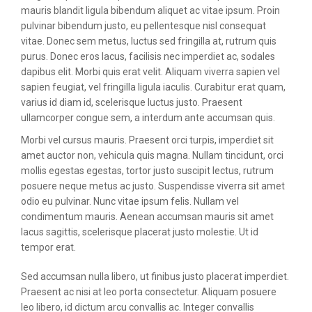
mauris blandit ligula bibendum aliquet ac vitae ipsum. Proin
pulvinar bibendum justo, eu pellentesque nisl consequat
vitae. Donec sem metus, luctus sed fringilla at, rutrum quis
purus. Donec eros lacus, facilisis nec imperdiet ac, sodales
dapibus elit. Morbi quis erat velit. Aliquam viverra sapien vel
sapien feugiat, vel fringilla ligula iaculis. Curabitur erat quam,
varius id diam id, scelerisque luctus justo. Praesent
ullamcorper congue sem, a interdum ante accumsan quis.
Morbi vel cursus mauris. Praesent orci turpis, imperdiet sit
amet auctor non, vehicula quis magna. Nullam tincidunt, orci
mollis egestas egestas, tortor justo suscipit lectus, rutrum
posuere neque metus ac justo. Suspendisse viverra sit amet
odio eu pulvinar. Nunc vitae ipsum felis. Nullam vel
condimentum mauris. Aenean accumsan mauris sit amet
lacus sagittis, scelerisque placerat justo molestie. Ut id
tempor erat.
Sed accumsan nulla libero, ut finibus justo placerat imperdiet.
Praesent ac nisi at leo porta consectetur. Aliquam posuere
leo libero, id dictum arcu convallis ac. Integer convallis