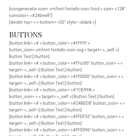
[icongenerator icon= »mfont fontello-icon-food » size= »128″
iconcolor= »#24bee8″]
[divider top= » » bottom= »50″ style= »blank »]
BUTTONS
[button link= »# » button_color= »#ffffff »
button_icon= »mfont fontello-icon-cog » target= »_self »]
Button Text [/button]
[button link= »# » button_color= »#ffcc00″ button_icon= » »
target= »_self »] Button Text [/button]
[button link= »# » button_color= »#ff0000″ button_icon= » »
target= »_self »] Button Text [/button]
[button link= »# » button_color= »#1CB99A »
button_icon= » » target= »_self »] Button Text [/button]
[button link= »# » button_color= »#24BEE8″ button_icon= » »
target= »_self »] Button Text [/button]
[button link= »# » button_color= »#FFDF55″ button_icon= » »
target= »_self »] Button Text [/button]
[button link= »# » button_color= »#FF0096″ button_icon= » »