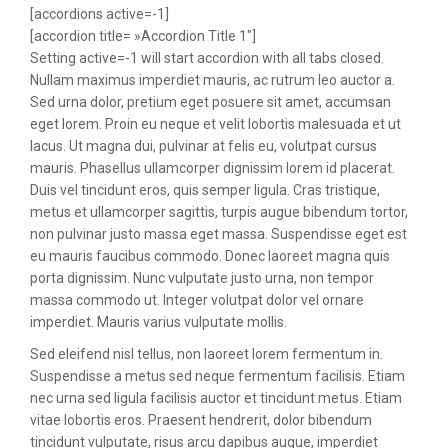
[accordions active=-1]
[accordion title= »Accordion Title 1″]
Setting active=-1 will start accordion with all tabs closed.
Nullam maximus imperdiet mauris, ac rutrum leo auctor a.
Sed urna dolor, pretium eget posuere sit amet, accumsan
eget lorem. Proin eu neque et velit lobortis malesuada et ut
lacus. Ut magna dui, pulvinar at felis eu, volutpat cursus
mauris. Phasellus ullamcorper dignissim lorem id placerat.
Duis vel tincidunt eros, quis semper ligula. Cras tristique,
metus et ullamcorper sagittis, turpis augue bibendum tortor,
non pulvinar justo massa eget massa. Suspendisse eget est
eu mauris faucibus commodo. Donec laoreet magna quis
porta dignissim. Nunc vulputate justo urna, non tempor
massa commodo ut. Integer volutpat dolor vel ornare
imperdiet. Mauris varius vulputate mollis.
Sed eleifend nisl tellus, non laoreet lorem fermentum in.
Suspendisse a metus sed neque fermentum facilisis. Etiam
nec urna sed ligula facilisis auctor et tincidunt metus. Etiam
vitae lobortis eros. Praesent hendrerit, dolor bibendum
tincidunt vulputate, risus arcu dapibus augue, imperdiet