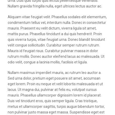
urna. Duis quis turpis quis lectus pellentesque venenatis.
Nullam gravida fringilla nulla, eget ultrices lectus auctor ac.
Aliquam vitae feugiat velit. Phasellus sodales elit elementum,
condimentum tellus vel, interdum nulla. Donec in consectetur
mauris. Praesent eu velit dictum, viverra ligula sit amet,
mattis purus. Phasellus tincidunt a dui quis hendrerit. Proin
quis viverra turpis, vitae feugiat urna. Donec blandit tincidunt
velit congue sollicitudin. Curabitur semper rutrum rutrum.
Mauris id feugiat risus. Curabitur pulvinar massa in dolor
rutrum mollis. Donec auctor eleifend lacus ac malesuada. Ut
odio velit, congue a lacinia mollis, facilisis et ligula.
Nullam maximus imperdiet mauris, ac rutrum leo auctor a.
Sed urna dolor, pretium eget posuere sit amet, accumsan
eget lorem. Proin eu neque et velit lobortis malesuada et ut
lacus. Ut magna dui, pulvinar at felis eu, volutpat cursus
mauris. Phasellus ullamcorper dignissim lorem id placerat.
Duis vel tincidunt eros, quis semper ligula. Cras tristique,
metus et ullamcorper sagittis, turpis augue bibendum tortor,
non pulvinar justo massa eget massa. Suspendisse eget est