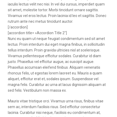
iaculis lectus velit nec nisi. In vel dui cursus, imperdiet quam
sit amet, molestie tortor. Morbi tincidunt ornare sagittis.
Vivamus vel eros lectus. Proin lacinia id leo et sagittis. Donec
rutrum ante nec metus tincidunt auctor.
[/accordion]
[accordion title= »Accordion Title 2″]
Nunc eu quam ut neque feugiat condimentum sed sit amet
lectus. Proin interdum dui eget magna finibus, in sollicitudin
tellus interdum. Proin gravida ultricies nisl at scelerisque.
Vivamus pellentesque efficitur sodales. Curabitur id diam
justo. Phasellus vel efficitur augue, ac suscipit augue.
Phasellus accumsan eleifend finibus. Aliquam venenatis
rhoncus felis, ut egestas lorem laoreet eu. Mauris a quam
aliquet, efficitur erat et, sodales ipsum. Suspendisse vel
magna felis. Curabitur ac urna at lacus dignissim aliquam at
sed felis. Vestibulum non massa ex.
Mauris vitae tristique orci. Vivamus urna risus, finibus vitae
sem ac, interdum facilisis risus. Sed efficitur consectetur
lacinia. Curabitur nisi neque, facilisis eu condimentum at,