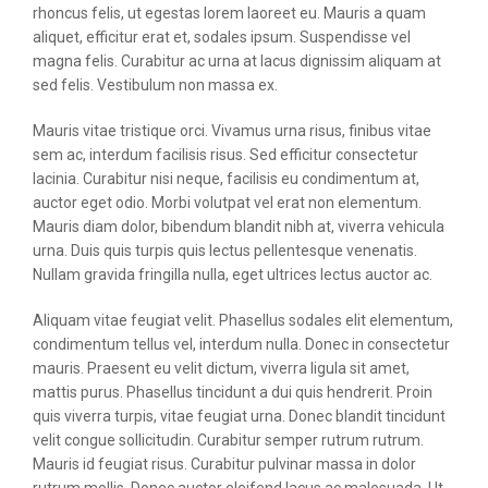
rhoncus felis, ut egestas lorem laoreet eu. Mauris a quam
aliquet, efficitur erat et, sodales ipsum. Suspendisse vel
magna felis. Curabitur ac urna at lacus dignissim aliquam at
sed felis. Vestibulum non massa ex.
Mauris vitae tristique orci. Vivamus urna risus, finibus vitae
sem ac, interdum facilisis risus. Sed efficitur consectetur
lacinia. Curabitur nisi neque, facilisis eu condimentum at,
auctor eget odio. Morbi volutpat vel erat non elementum.
Mauris diam dolor, bibendum blandit nibh at, viverra vehicula
urna. Duis quis turpis quis lectus pellentesque venenatis.
Nullam gravida fringilla nulla, eget ultrices lectus auctor ac.
Aliquam vitae feugiat velit. Phasellus sodales elit elementum,
condimentum tellus vel, interdum nulla. Donec in consectetur
mauris. Praesent eu velit dictum, viverra ligula sit amet,
mattis purus. Phasellus tincidunt a dui quis hendrerit. Proin
quis viverra turpis, vitae feugiat urna. Donec blandit tincidunt
velit congue sollicitudin. Curabitur semper rutrum rutrum.
Mauris id feugiat risus. Curabitur pulvinar massa in dolor
rutrum mollis. Donec auctor eleifend lacus ac malesuada. Ut