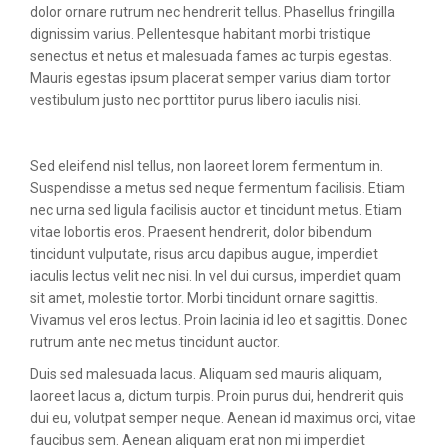
dolor ornare rutrum nec hendrerit tellus. Phasellus fringilla
dignissim varius. Pellentesque habitant morbi tristique
senectus et netus et malesuada fames ac turpis egestas.
Mauris egestas ipsum placerat semper varius diam tortor
vestibulum justo nec porttitor purus libero iaculis nisi.
Sed eleifend nisl tellus, non laoreet lorem fermentum in.
Suspendisse a metus sed neque fermentum facilisis. Etiam
nec urna sed ligula facilisis auctor et tincidunt metus. Etiam
vitae lobortis eros. Praesent hendrerit, dolor bibendum
tincidunt vulputate, risus arcu dapibus augue, imperdiet
iaculis lectus velit nec nisi. In vel dui cursus, imperdiet quam
sit amet, molestie tortor. Morbi tincidunt ornare sagittis.
Vivamus vel eros lectus. Proin lacinia id leo et sagittis. Donec
rutrum ante nec metus tincidunt auctor.
Duis sed malesuada lacus. Aliquam sed mauris aliquam,
laoreet lacus a, dictum turpis. Proin purus dui, hendrerit quis
dui eu, volutpat semper neque. Aenean id maximus orci, vitae
faucibus sem. Aenean aliquam erat non mi imperdiet