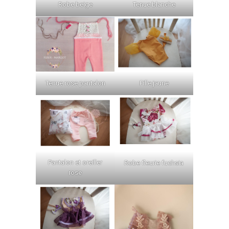
Robe beige
Tenue blanche
Fille jaune
Tenue rose pantalon
Pantalon et oreiller
Robe fleurie fuchsia
rose