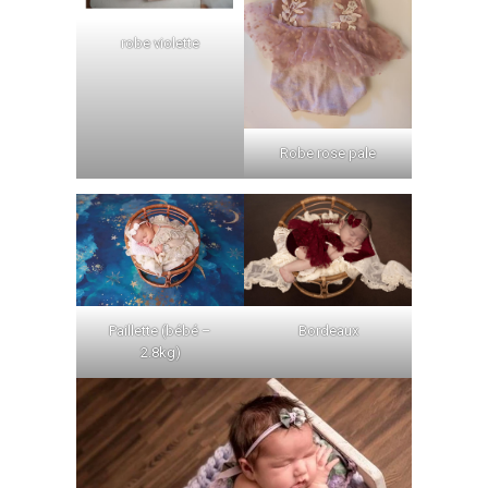
robe violette
Robe rose pale
Bordeaux
Paillette (bébé –
2.8kg)