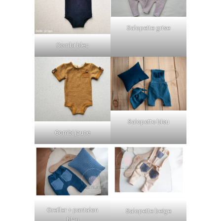
Salopette grise
Combi bleu
Salopette bleu
Combi jaune
Oreiller + pantalon
Salopette beige
bleu