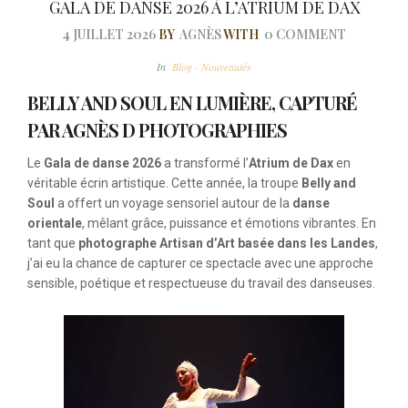
GALA DE DANSE 2026 À L’ATRIUM DE DAX
4 JUILLET 2026
BY
AGNÈS
WITH
0 COMMENT
In
Blog - Nouveautés
BELLY AND SOUL EN LUMIÈRE, CAPTURÉ
PAR AGNÈS D PHOTOGRAPHIES
Le
Gala de danse 2026
a transformé l’
Atrium de Dax
en
véritable écrin artistique. Cette année, la troupe
Belly and
Soul
a offert un voyage sensoriel autour de la
danse
orientale
, mêlant grâce, puissance et émotions vibrantes. En
tant que
photographe Artisan d’Art basée dans les Landes
,
j’ai eu la chance de capturer ce spectacle avec une approche
sensible, poétique et respectueuse du travail des danseuses.