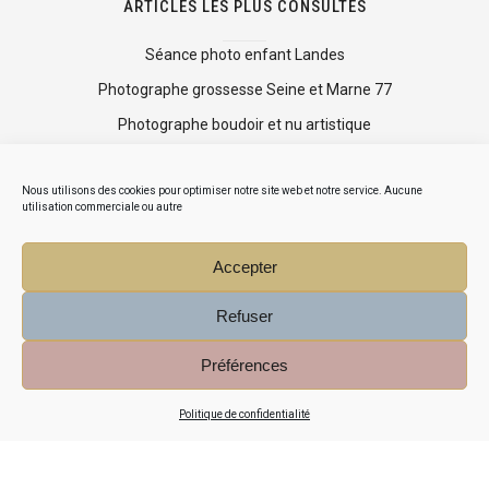
ARTICLES LES PLUS CONSULTÉS
Séance photo enfant Landes
Photographe grossesse Seine et Marne 77
Photographe boudoir et nu artistique
Shooting photo mise en beauté
Nous utilisons des cookies pour optimiser notre site web et notre service. Aucune
Mini séance photo Noël
utilisation commerciale ou autre
Accepter
Refuser
Préférences
© COPYRIGHT AGNÈS DA CRUZ 2015-2026 PHOTOGRAPHE
Politique de confidentialité
LANDES ET PAYS BASQUE