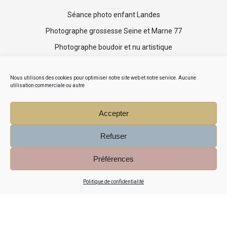
Séance photo enfant Landes
Photographe grossesse Seine et Marne 77
Photographe boudoir et nu artistique
Shooting photo mise en beauté
Nous utilisons des cookies pour optimiser notre site web et notre service. Aucune
Mini séance photo Noël
utilisation commerciale ou autre
Accepter
Refuser
Préférences
© COPYRIGHT AGNÈS DA CRUZ 2015-2026 PHOTOGRAPHE
Politique de confidentialité
LANDES ET PAYS BASQUE