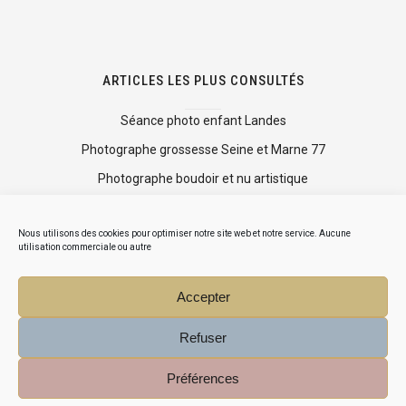
ARTICLES LES PLUS CONSULTÉS
Séance photo enfant Landes
Photographe grossesse Seine et Marne 77
Photographe boudoir et nu artistique
Shooting photo mise en beauté
Nous utilisons des cookies pour optimiser notre site web et notre service. Aucune
Mini séance photo Noël
utilisation commerciale ou autre
Accepter
Refuser
Préférences