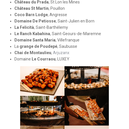
Château du Prada
, St Lon les Mines
Château St Martin
, Pouillon
Coco Barn Lodge
, Angresse
Domaine De Petiosse
, Saint-Julien en Born
La Felicità
, Saint-Barthélemy
Le Ranch Kabahina
, Saint-Geours-de-Maremne
Domaine Santa Maria
, Villefranque
La
grange de Poudepé
, Saubusse
Chai de Montaulieu
,
Arjuzanx
Domaine
Le Courraou
, LUXEY