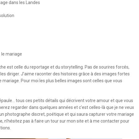
age dans les Landes
solution
 le mariage
e est celle du reportage et du storytelling. Pas de sourires forcés,
les diriger. J’aime raconter des histoires grâce à des images fortes
re mariage. Pour moi les plus belles images sont celles que vous
épaule… tous ces petits détails qui décrivent votre amour et que vous
merez regarder dans quelques années et c’est celles-là que je ne veux
un photographe discret, poétique et qui saura capturer votre mariage
 n’hésitez pas à faire un tour sur mon site et à me contacter pour
tions.