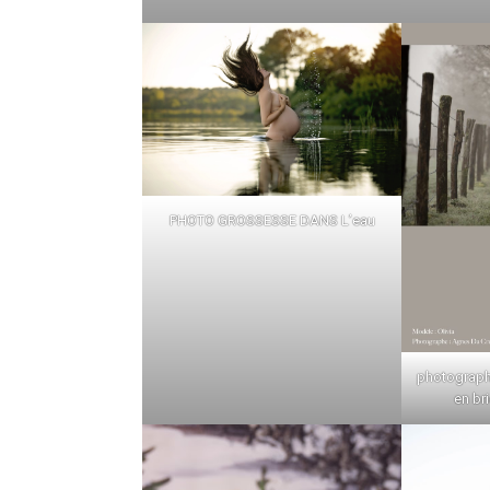
PHOTO GROSSESSE DANS L’eau
photograph
en br