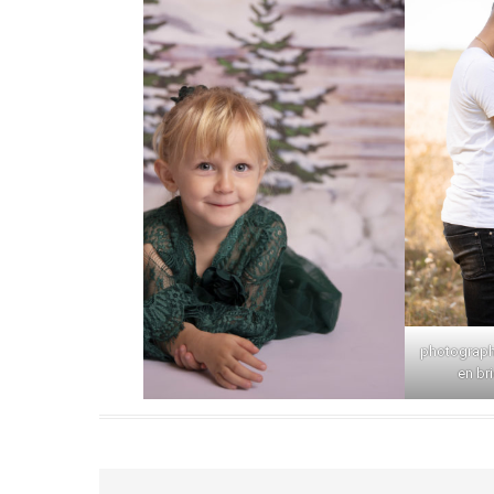
photograph
en br