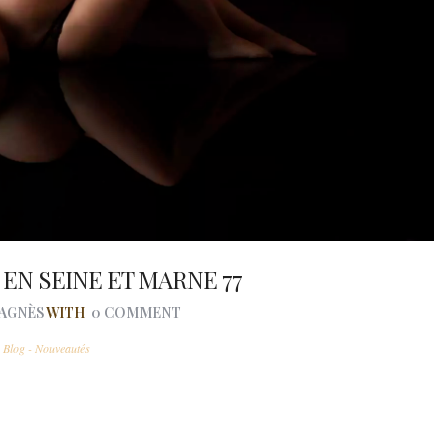
N SEINE ET MARNE 77
AGNÈS
WITH
0 COMMENT
n
Blog - Nouveautés