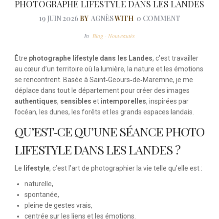
PHOTOGRAPHE LIFESTYLE DANS LES LANDES
19 JUIN 2026
BY
AGNÈS
WITH
0 COMMENT
In
Blog - Nouveautés
Être
photographe lifestyle dans les Landes
, c’est travailler
au cœur d’un territoire où la lumière, la nature et les émotions
se rencontrent. Basée à Saint‑Geours‑de‑Maremne, je me
déplace dans tout le département pour créer des images
authentiques
,
sensibles
et
intemporelles
, inspirées par
l’océan, les dunes, les forêts et les grands espaces landais.
QU’EST‑CE QU’UNE SÉANCE PHOTO
LIFESTYLE DANS LES LANDES ?
Le
lifestyle
, c’est l’art de photographier la vie telle qu’elle est :
naturelle,
spontanée,
pleine de gestes vrais,
centrée sur les liens et les émotions.