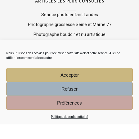
ARTICLES LES PLUS CONSULTÉS
Séance photo enfant Landes
Photographe grossesse Seine et Marne 77
Photographe boudoir et nu artistique
Shooting photo mise en beauté
Nous utilisons des cookies pour optimiser notre site web et notre service. Aucune
Mini séance photo Noël
utilisation commerciale ou autre
Accepter
Refuser
Préférences
© COPYRIGHT AGNÈS DA CRUZ 2015-2026 PHOTOGRAPHE
Politique de confidentialité
LANDES ET PAYS BASQUE