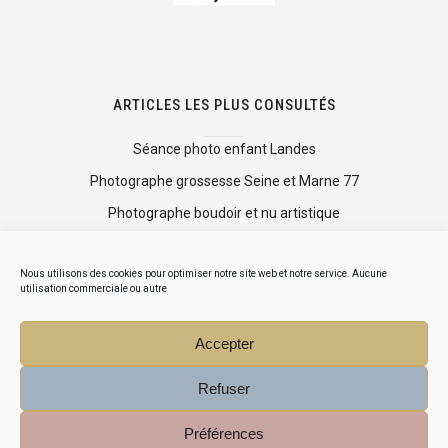
ARTICLES LES PLUS CONSULTÉS
Séance photo enfant Landes
Photographe grossesse Seine et Marne 77
Photographe boudoir et nu artistique
Shooting photo mise en beauté
Nous utilisons des cookies pour optimiser notre site web et notre service. Aucune
Mini séance photo Noël
utilisation commerciale ou autre
Accepter
Refuser
Préférences