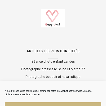
ARTICLES LES PLUS CONSULTÉS
Séance photo enfant Landes
Photographe grossesse Seine et Marne 77
Photographe boudoir et nu artistique
Shooting photo mise en beauté
Nous utilisons des cookies pour optimiser notre site web et notre service. Aucune
Mini séance photo Noël
utilisation commerciale ou autre