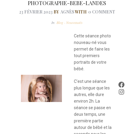
PHOTOGRAPHE-BEBE-LANDES
23 FÉVRIER 2023
BY
AGNÈS
WITH
0 COMMENT
In
Blog - Nouveautés
Cette séance photo
nouveau-né vous
permet de faire les
tout premiers
portraits de votre
bébé.
C’est une séance
Face
plus longue que les
Inst
autres, elle dure
environ 2h. La
séance se passe en
deux temps, une
première partie
autour de bébé et la