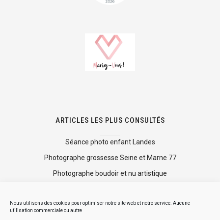
ARTICLES LES PLUS CONSULTÉS
Séance photo enfant Landes
Photographe grossesse Seine et Marne 77
Photographe boudoir et nu artistique
Shooting photo mise en beauté
Nous utilisons des cookies pour optimiser notre site web et notre service. Aucune
Mini séance photo Noël
utilisation commerciale ou autre