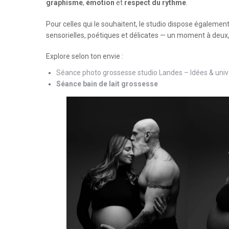
graphisme
,
émotion
et
respect du rythme
.
Pour celles qui le souhaitent, le studio dispose égalemen
sensorielles, poétiques et délicates — un moment à deux,
Explore selon ton envie :
Séance photo grossesse studio Landes – Idées & univ
Séance bain de lait grossesse